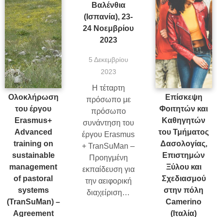
Βαλένθια
(Ισπανία), 23-
24 Νοεμβρίου
2023
5 Δεκεμβρίου
2023
Η τέταρτη
Ολοκλήρωση
Επίσκεψη
πρόσωπο με
του έργου
Φοιτητών και
πρόσωπο
Erasmus+
Καθηγητών
συνάντηση του
Advanced
του Τμήματος
έργου Erasmus
training on
Δασολογίας,
+ TranSuMan –
sustainable
Επιστημών
Προηγμένη
management
Ξύλου και
εκπαίδευση για
of pastoral
Σχεδιασμού
την αειφορική
systems
στην πόλη
διαχείριση…
(TranSuMan) –
Camerino
Agreement
(Ιταλία)