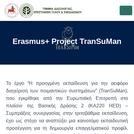
Ε
Ν
Α
Λ
Λ
Erasmus+ Project TranSuMan
Α
Γ
Ή
Π
Λ
Ο
Ή
Το έργο “Η προηγμένη εκπαίδευση για την αειφόρο
Γ
Η
διαχείριση των ποιμαντικών συστημάτων” (TranSuMan),
Σ
που εγκρίθηκε από την Ευρωπαϊκή Επιτροπή στο
Η
πλαίσιο της Βασικής Δράσης 2 (KA220 HED) –
Σ
Συμπράξεις συνεργασίας στην τριτοβάθμια εκπαίδευση,
έχει ως στόχο να αναπτύξει μια καινοτόμο εκπαιδευτική
προσέγγιση για τη δημιουργία επαγγελματικού προφίλ.