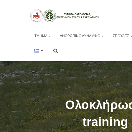
ΤΜΉΜΑ
ΑΝΘΡΏΠΙΝΟ ΔΥΝΑΜΙΚΌ
ΣΠΟΥΔΈΣ
Ολοκλήρωσ
trainin