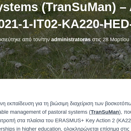
systems (TranSuMan) –
021-1-IT02-KA220-HED
σιεύτηκε από τον/την
administratoras
στις
28 Μαρτίου
η εκπαίδευση για τη βιώσιμη διαχείριση των βοσκοτόπ
nable management of pastoral systems (
TranSuMan
), π
ιτροπή στα πλαίσια του ERASMUS+ Key Action 2 (KA2
rships in higher education, ολοκληρώνεται επίσημα στις