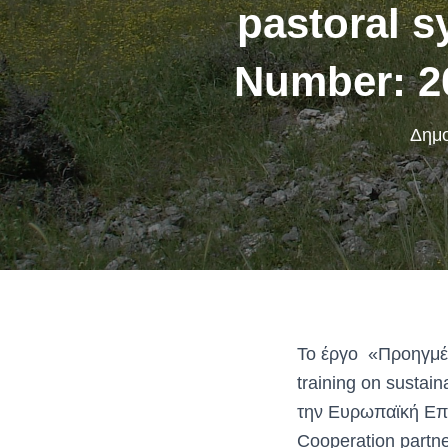
pastoral 
Number: 2
Δημο
Το έργο «Προηγμέν
training on sustai
την Ευρωπαϊκή Επ
Cooperation partne