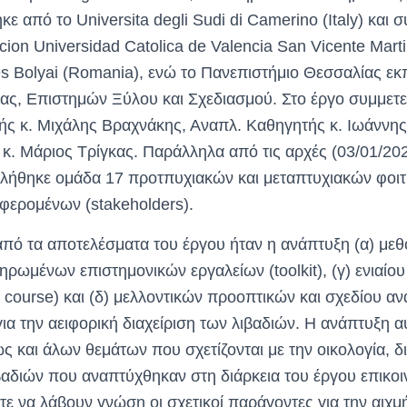
κε από το Universita degli Sudi di Camerino (Italy) και 
ion Universidad Catolica de Valencia San Vicente Martir
es Bolyai (Romania), ενώ το Πανεπιστήμιο Θεσσαλίας 
ας, Επιστημών Ξύλου και Σχεδιασμού. Στο έργο συμμετεί
ς κ. Μιχάλης Βραχνάκης, Αναπλ. Καθηγητής κ. Ιωάννης
κ. Μάριος Τρίγκας. Παράλληλα από τις αρχές (03/01/202
λήθηκε ομάδα 17 προτπυχιακών και μεταπτυχιακών φοι
αφερομένων (stakeholders).
από τα αποτελέσματα του έργου ήταν η ανάπτυξη (α) με
ηρωμένων επιστημονικών εργαλείων (toolkit), (γ) ενιαίου
e course) και (δ) μελλοντικών προοπτικών και σχεδίου 
n) για την αειφορική διαχείριση των λιβαδιών. Η ανάπτυξη 
 και άλων θεμάτων που σχετίζονται με την οικολογία, δι
βαδιών που αναπτύχθηκαν στη διάρκεια του έργου επικο
ε να λάβουν γνώση οι σχετικοί παράγοντες για την αιχμή