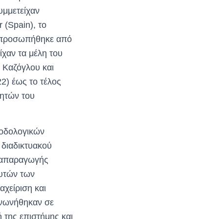
συμμετείχαν
 (Spain), το
εκπροσωπήθηκε από
χαν τα μέλη του
 Καζόγλου και
2) έως το τέλος
τητών του
θοδολογικών
 διαδικτυακού
αναπαραγωγής
αυτών των
αχείριση και
ινωνήθηκαν σε
 της επιστήμης και