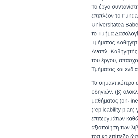
Το έργο συντονίστη
επιπλέον το Fundac
Universitatea Bab
το Τμήμα Δασολογί
Τμήματος Καθηγητή
Αναπλ. Καθηγητής 
του έργου, απασχο
Τμήματος και ενδι
Τα σημαντικότερα 
οδηγιών, (β) ολοκλ
μαθήματος (on-lin
(replicability pla
επιτευγμάτων καθώς
αξιοποίηση των λι
τοπικό επίπεδο ώστ