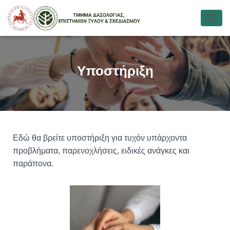
Ε
Ν
Α
Λ
Λ
Υποστήριξη
Α
Γ
Ή
Π
Λ
Ο
Ή
Εδώ θα βρείτε υποστήριξη για τυχόν υπάρχοντα
Γ
προβλήματα, παρενοχλήσεις, ειδικές ανάγκες και
Η
Σ
παράπονα.
Η
Σ