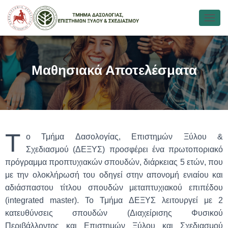
Ε
Ν
Α
Λ
Λ
Μαθησιακά Αποτελέσματα
Α
Γ
Ή
Π
Λ
Ο
Ή
Τ
ο Τμήμα Δασολογίας, Επιστημών Ξύλου &
Γ
Σχεδιασμού (ΔΕΞΥΣ) προσφέρει ένα πρωτοποριακό
Η
Σ
πρόγραμμα προπτυχιακών σπουδών, διάρκειας 5 ετών, που
Η
με την ολοκλήρωσή του οδηγεί στην απονομή ενιαίου και
Σ
αδιάσπαστου τίτλου σπουδών μεταπτυχιακού επιπέδου
(integrated master). Το Τμήμα ΔΕΞΥΣ λειτουργεί με 2
κατευθύνσεις σπουδών (Διαχείρισης Φυσικού
Περιβάλλοντος και Επιστημών Ξύλου και Σχεδιασμού