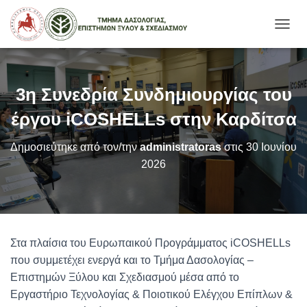
Ε
Ν
Α
Λ
Λ
3η Συνεδρία Συνδημιουργίας του
Α
Γ
έργου iCOSHELLs στην Καρδίτσα
Ή
Π
Δημοσιεύτηκε από τον/την
administratoras
στις
30 Ιουνίου
Λ
2026
Ο
Ή
Γ
Η
Σ
Η
Στα πλαίσια του Ευρωπαικού Προγράμματος iCOSHELLs
Σ
που συμμετέχει ενεργά και το Τμήμα Δασολογίας –
Επιστημών Ξύλου και Σχεδιασμού μέσα από το
Εργαστήριο Τεχνολογίας & Ποιοτικού Ελέγχου Επίπλων &