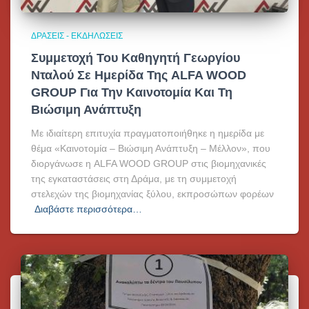
ΔΡΆΣΕΙΣ - ΕΚΔΗΛΏΣΕΙΣ
Συμμετοχή Του Καθηγητή Γεωργίου
Νταλού Σε Ημερίδα Της ALFA WOOD
GROUP Για Την Καινοτομία Και Τη
Βιώσιμη Ανάπτυξη
Με ιδιαίτερη επιτυχία πραγματοποιήθηκε η ημερίδα με
θέμα «Καινοτομία – Βιώσιμη Ανάπτυξη – Μέλλον», που
διοργάνωσε η ALFA WOOD GROUP στις βιομηχανικές
της εγκαταστάσεις στη Δράμα, με τη συμμετοχή
στελεχών της βιομηχανίας ξύλου, εκπροσώπων φορέων
Διαβάστε περισσότερα…