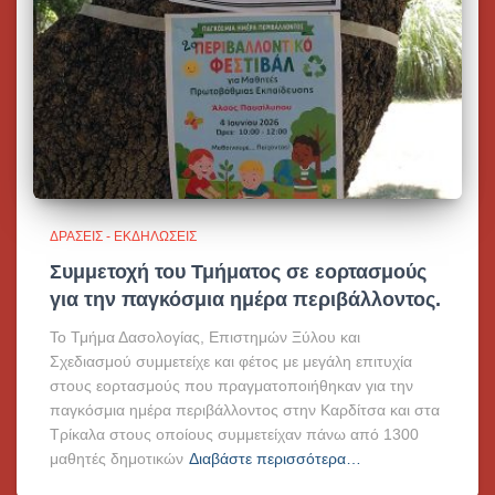
ΔΡΆΣΕΙΣ - ΕΚΔΗΛΏΣΕΙΣ
Συμμετοχή του Τμήματος σε εορτασμούς
για την παγκόσμια ημέρα περιβάλλοντος.
Το Τμήμα Δασολογίας, Επιστημών Ξύλου και
Σχεδιασμού συμμετείχε και φέτος με μεγάλη επιτυχία
στους εορτασμούς που πραγματοποιήθηκαν για την
παγκόσμια ημέρα περιβάλλοντος στην Καρδίτσα και στα
Τρίκαλα στους οποίους συμμετείχαν πάνω από 1300
μαθητές δημοτικών
Διαβάστε περισσότερα…