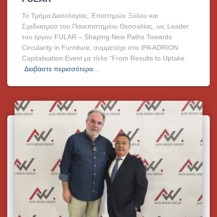
Το Τμήμα Δασολογίας, Επιστημών Ξύλου και
Σχεδιασμού του Πανεπιστημίου Θεσσαλίας, ως Leader
του έργου FULAR – Shaping New Paths Towards
Circularity in Furniture, συμμετείχε στο IPA ADRION
Capitalisation Event με τίτλο “From Results to Uptake:
Διαβάστε περισσότερα…