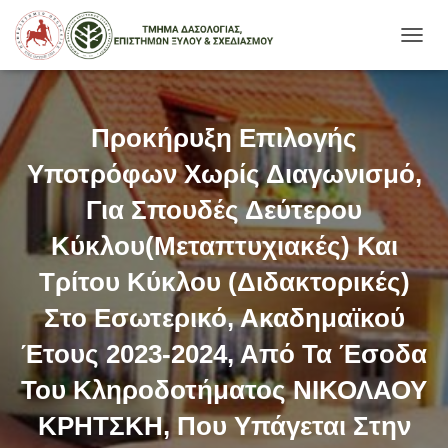
Ε
Ν
Α
Λ
Λ
Προκήρυξη Επιλογής
Α
Γ
Υποτρόφων Χωρίς Διαγωνισμό,
Ή
Π
Για Σπουδές Δεύτερου
Λ
Κύκλου(Μεταπτυχιακές) Και
Ο
Ή
Τρίτου Κύκλου (Διδακτορικές)
Γ
Η
Στο Εσωτερικό, Ακαδημαϊκού
Σ
Η
Έτους 2023-2024, Από Τα Έσοδα
Σ
Του Κληροδοτήματος ΝΙΚΟΛΑΟΥ
ΚΡΗΤΣΚΗ, Που Υπάγεται Στην