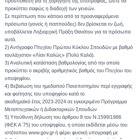
προϋπόθεση για τη χορήγηση της υποτροφίας, ώστε να
προκύπτει σαφώς η διαδοχή των γενεών.
Σε περίπτωση που κάποιο από τα προαναφερόμενα
πρόσωπα (γονείς ή παππούδες) δεν βρίσκεται εν ζωή,
υποβάλλεται Ληξιαρχική Πράξη Θανάτου για τα πρόσωπα
αυτά.
2) Αντίγραφο Πτυχίου Πρώτου Κύκλου Σπουδών με βαθμό
τουλάχιστον «Λίαν Καλώς» (Πολύ Καλά).
3) Αναλυτική κατάσταση βαθμολογίας από την οποία
προκύπτει ο ακριβής αριθμητικός βαθμός του Πτυχίου του
υποψηφίου.
4) Βεβαίωση του ημεδαπού Πανεπιστημίου περί εγγραφής
και φοίτησης του υποψηφίου κατά το
ακαδημαϊκό έτος 2023-2024 σε εγκεκριμένο Πρόγραμμα
Μεταπτυχιακών ή Διδακτορικών Σπουδών
5) Υπεύθυνη δήλωση του άρθρου 8 του Ν.1599/1986
(ΦΕΚ Α΄75) του υποψηφίου, η οποία εκδίδεται μέσω του
ιστότοπου www.gov.gr ή φέρει φυσική υπογραφή με