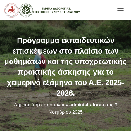
Ε
Ν
Α
Λ
Λ
Πρόγραμμα εκπαιδευτικών
Α
Γ
επισκέψεων στο πλαίσιο των
Ή
Π
μαθημάτων και της υποχρεωτικής
Λ
πρακτικής άσκησης για το
Ο
Ή
χειμερινό εξάμηνο του Α.Ε. 2025-
Γ
Η
2026.
Σ
Η
Σ
Δημοσιεύτηκε από τον/την
administratoras
στις
3
Νοεμβρίου 2025